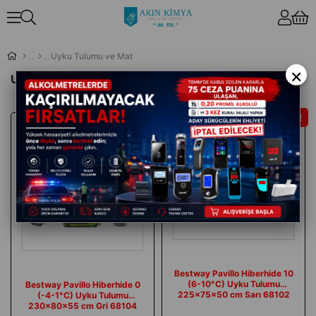
Uyku Tulumu ve Mat
×
Uyku Tulumu ve Mat
İndirim
İndirim
Bestway Pavillo Hiberhide 10
(6-10°C) Uyku Tulumu
Bestway Pavillo Hiberhide 0
225x75x50 cm Sarı 68102
(-4-1°C) Uyku Tulumu
230x80x55 cm Gri 68104