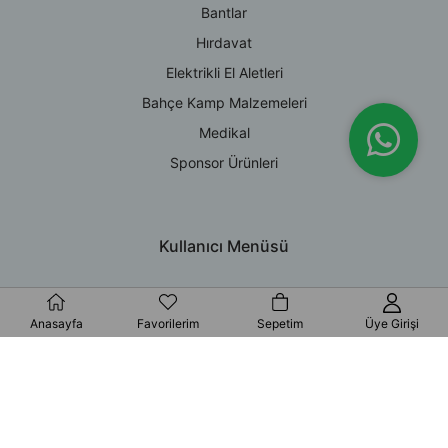
Bantlar
Hırdavat
Elektrikli El Aletleri
Bahçe Kamp Malzemeleri
Medikal
Sponsor Ürünleri
Kullanıcı Menüsü
Giriş Yap
Anasayfa
Favorilerim
Sepetim
Üye Girişi
Üye Ol
Hesabım
Sepetiniz
Destek