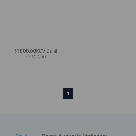
₺1.800,00
KDV Dahil
₺2.100,00
1