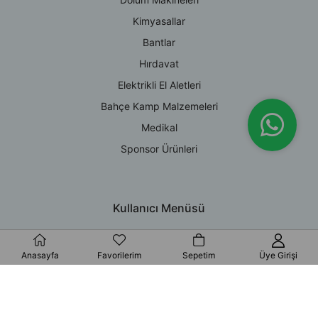
Kimyasallar
Bantlar
Hırdavat
Elektrikli El Aletleri
Bahçe Kamp Malzemeleri
Medikal
Sponsor Ürünleri
Kullanıcı Menüsü
Giriş Yap
Anasayfa
Favorilerim
Sepetim
Üye Girişi
Üye Ol
Hesabım
Sepetiniz