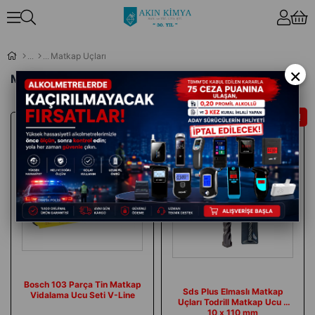
Matkap Uçları
×
Matkap Uçları
İndirim
İndirim
Bosch 103 Parça Tin Matkap
Sds Plus Elmaslı Matkap
Vidalama Ucu Seti V-Line
Uçları Todrill Matkap Ucu -
10 x 110 mm