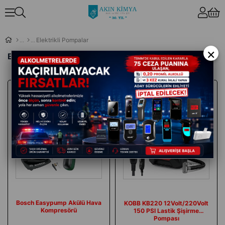
Elektrikli Pompalar
×
Elektrikli Pompalar
İndirim
Ücretsiz
Kargo
Bosch Easypump Akülü Hava
KOBB KB220 12Volt/220Volt
Kompresörü
150 PSI Lastik Şişirme
Pompası