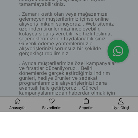
tamamlayabilirsiniz.
. Zamanı kısıtlı olan veya mağazamıza
gelemeyen müşterilerimiz içinse online
alışveriş imkanı sunuyoruz. . Web sitemiz
üzerinden ürünlerimizi inceleyebilir,
kolayca sipariş verebilir ve hızlı teslimat
seçeneklerimizden faydalanabilirsiniz. .
Güvenli ödeme yöntemlerimizle
alışverişlerinizi sorunsuz bir şekilde
gerçekleştirebilirsiniz.
. Ayrıca müşterilerimize özel kampanyalar
ve fırsatlar düzenliyoruz. . Belirli
dönemlerde gerçekleştirdiğimiz indirim
günleri, hediye ürünler ve sadakat
programlarımızla alışverişlerinizi daha
avantajlı hale getiriyoruz. . Güncel
kampanyalarımızdan haberdar olmak için
web sitemizi ve sosyal medya
hesaplarımızı takip etmeyi unutmayın.
Anasayfa
Favorilerim
Sepetim
Üye Girişi
. Sorularınız, önerileriniz veya özel
talepleriniz için bizimle iletişime
geçmekten çekinmeyin. . Telefon
numaramız ve e-posta adresimiz
üzerinden bizlere ulaşabilirsiniz. .
Deneyimli ekibimiz, sizlere yardımcı