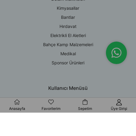
Kimyasallar
Bantlar
Hırdavat
Elektrikli El Aletleri
Bahçe Kamp Malzemeleri
Medikal
Sponsor Ürünleri
Kullanıcı Menüsü
Giriş Yap
Anasayfa
Favorilerim
Sepetim
Üye Girişi
Üye Ol
Hesabım
Sepetiniz