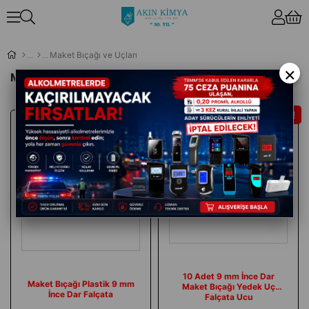
Maket Bıçağı ve Uçları
×
Maket Bıçağı ve Uçları
İndirim
İndirim
10 Adet 9 mm İnce Dar
Maket Bıçağı Plastik 9 mm
Maket Bıçağı Yedek Uç
İnce Dar Falçata
Falçata Ucu