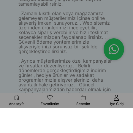
tamamlayabilirsiniz.
. Zamanı kısıtlı olan veya mağazamıza
gelemeyen müşterilerimiz içinse online
alışveriş imkanı sunuyoruz. . Web sitemiz
üzerinden ürünlerimizi inceleyebilir,
kolayca sipariş verebilir ve hızlı teslimat
seçeneklerimizden faydalanabilirsiniz. .
Güvenli ödeme yöntemlerimizle
alışverişlerinizi sorunsuz bir şekilde
gerçekleştirebilirsiniz.
. Ayrıca müşterilerimize özel kampanyalar
ve fırsatlar düzenliyoruz. . Belirli
dönemlerde gerçekleştirdiğimiz indirim
günleri, hediye ürünler ve sadakat
programlarımızla alışverişlerinizi daha
avantajlı hale getiriyoruz. . Güncel
kampanyalarımızdan haberdar olmak için
web sitemizi ve sosyal medya
hesaplarımızı takip etmeyi unutmayın.
Anasayfa
Favorilerim
Sepetim
Üye Girişi
. Sorularınız, önerileriniz veya özel
talepleriniz için bizimle iletişime
geçmekten çekinmeyin. . Telefon
numaramız ve e-posta adresimiz
üzerinden bizlere ulaşabilirsiniz. .
Deneyimli ekibimiz, sizlere yardımcı