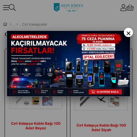
Cırt Kelepçeler
×
Cırt Kelepçeler
İndirim
Cırt Kelepçe Kablo Bağı 100
Cırt Kelepçe Kablo Bağı 100
Adet Beyaz
Adet Siyah