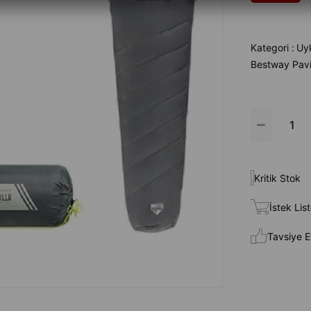
Kategori :
Uy
Bestway Pavi
Kritik Stok
İstek Lis
Tavsiye E