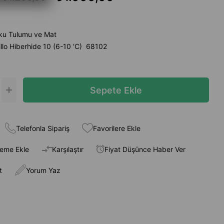
ku Tulumu ve Mat
llo Hiberhide 10 (6-10 'C) 68102
Telefonla Sipariş
Favorilere Ekle
teme Ekle
Karşılaştır
Fiyat Düşünce Haber Ver
t
Yorum Yaz