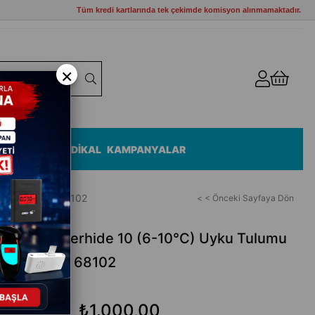
Tüm kredi kartlarında tek çekimde komisyon alınmamaktadır.
×
ZEMELERİ
MEDİKAL
KAMPANYALAR
5x50 cm Sarı 68102
< < Önceki Sayfaya Dön
Pavillo Hiberhide 10 (6-10°C) Uyku Tulumu
50 cm Sarı 68102
₺1.000,00
₺1.200,00