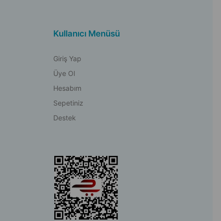
Kullanıcı Menüsü
Giriş Yap
Üye Ol
Hesabım
Sepetiniz
Destek