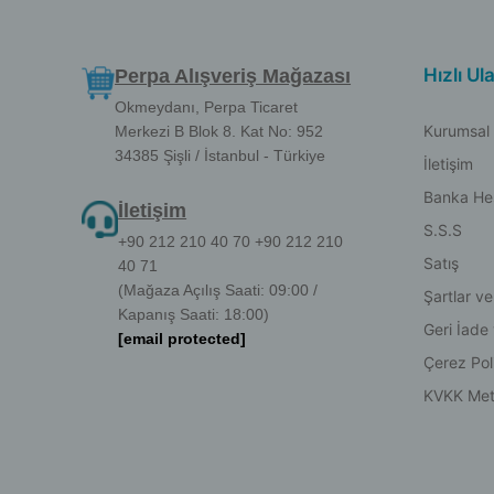
Hızlı Ul
Perpa Alışveriş Mağazası
Okmeydanı, Perpa Ticaret
Kurumsal
Merkezi B Blok 8. Kat No: 952
34385 Şişli / İstanbul - Türkiye
İletişim
Banka He
İletişim
S.S.S
+90 212 210 40 70 +90 212 210
Satış
40 71
(Mağaza Açılış Saati: 09:00 /
Şartlar ve
Kapanış Saati: 18:00)
Geri İade
[email protected]
Çerez Poli
KVKK Met