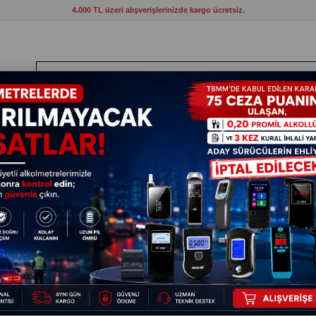
4.000 TL üzeri alışverişlerinizde kargo ücretsiz.
ANTLAR
HIRDAVAT
ELEKTRİKLİ ALETLER
BAHÇE VE KAMP MAL
 Mat
Bestway Pavillo Hiberhide 10 (6-10°C) Uyku Tulumu 225x7
Bestway 
225x75x
17