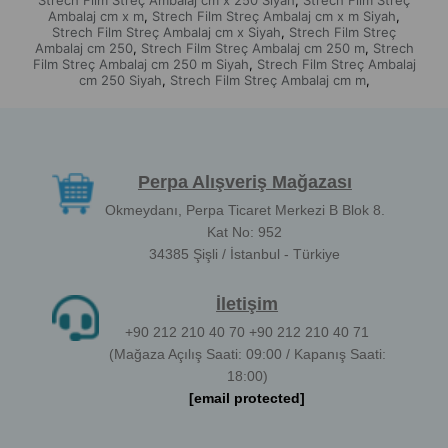
Strech Film Streç Ambalaj cm x 250 Siyah
Strech Film Streç
,
Ambalaj cm x m
Strech Film Streç Ambalaj cm x m Siyah
,
,
Strech Film Streç Ambalaj cm x Siyah
Strech Film Streç
,
Ambalaj cm 250
Strech Film Streç Ambalaj cm 250 m
Strech
,
,
Film Streç Ambalaj cm 250 m Siyah
Strech Film Streç Ambalaj
,
cm 250 Siyah
Strech Film Streç Ambalaj cm m
,
,
Perpa Alışveriş Mağazası
Okmeydanı, Perpa Ticaret Merkezi B Blok 8.
Kat No: 952
34385 Şişli / İstanbul - Türkiye
İletişim
+90 212 210 40 70 +90 212 210 40 71
(Mağaza Açılış Saati: 09:00 / Kapanış Saati:
18:00)
[email protected]