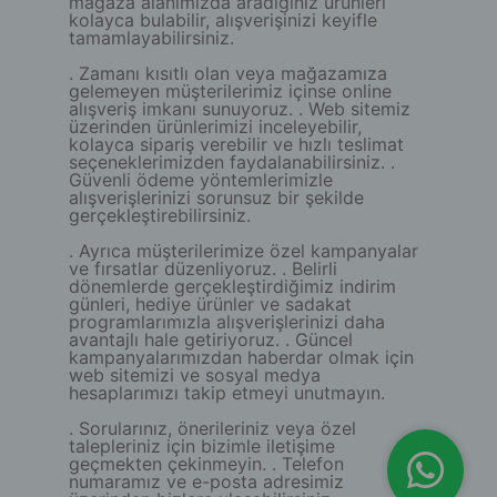
mağaza alanımızda aradığınız ürünleri
kolayca bulabilir, alışverişinizi keyifle
tamamlayabilirsiniz.
. Zamanı kısıtlı olan veya mağazamıza
gelemeyen müşterilerimiz içinse online
alışveriş imkanı sunuyoruz. . Web sitemiz
üzerinden ürünlerimizi inceleyebilir,
kolayca sipariş verebilir ve hızlı teslimat
seçeneklerimizden faydalanabilirsiniz. .
Güvenli ödeme yöntemlerimizle
alışverişlerinizi sorunsuz bir şekilde
gerçekleştirebilirsiniz.
. Ayrıca müşterilerimize özel kampanyalar
ve fırsatlar düzenliyoruz. . Belirli
dönemlerde gerçekleştirdiğimiz indirim
günleri, hediye ürünler ve sadakat
programlarımızla alışverişlerinizi daha
avantajlı hale getiriyoruz. . Güncel
kampanyalarımızdan haberdar olmak için
web sitemizi ve sosyal medya
hesaplarımızı takip etmeyi unutmayın.
. Sorularınız, önerileriniz veya özel
talepleriniz için bizimle iletişime
geçmekten çekinmeyin. . Telefon
numaramız ve e-posta adresimiz