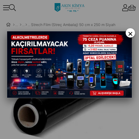
Strech Film (Streç Ambalaj) 50 cm x 250 m Siyah
×