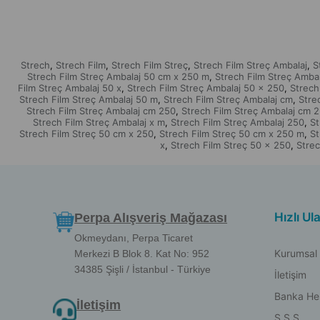
Strech
Strech Film
Strech Film Streç
Strech Film Streç Ambalaj
S
,
,
,
,
Strech Film Streç Ambalaj 50 cm x 250 m
Strech Film Streç Amba
,
Film Streç Ambalaj 50 x
Strech Film Streç Ambalaj 50 x 250
Strech
,
,
Strech Film Streç Ambalaj 50 m
Strech Film Streç Ambalaj cm
Stre
,
,
Strech Film Streç Ambalaj cm 250
Strech Film Streç Ambalaj cm 
,
Strech Film Streç Ambalaj x m
Strech Film Streç Ambalaj 250
St
,
,
Strech Film Streç 50 cm x 250
Strech Film Streç 50 cm x 250 m
St
,
,
x
Strech Film Streç 50 x 250
Strec
,
,
Hızlı Ul
Perpa Alışveriş Mağazası
Okmeydanı, Perpa Ticaret
Kurumsal
Merkezi B Blok 8. Kat No: 952
34385 Şişli / İstanbul - Türkiye
İletişim
Banka He
İletişim
S.S.S