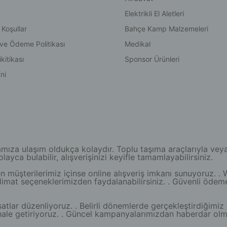
Elektrikli El Aletleri
 Koşullar
Bahçe Kamp Malzemeleri
 ve Ödeme Politikası
Medikal
kitikası
Sponsor Ürünleri
ni
a ulaşım oldukça kolaydır. Toplu taşıma araçlarıyla veya öze
yca bulabilir, alışverişinizi keyifle tamamlayabilirsiniz.
müşterilerimiz içinse online alışveriş imkanı sunuyoruz. . 
teslimat seçeneklerimizden faydalanabilirsiniz. . Güvenli ödem
atlar düzenliyoruz. . Belirli dönemlerde gerçekleştirdiğimiz 
lı hale getiriyoruz. . Güncel kampanyalarımızdan haberdar o