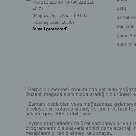
+90 212 210 40 70 +90 212 210
Satış
40 71
(Mağaza Açılış Saati: 09:00 /
Şartlar ve
Kapanış Saati: 18:00)
Geri İade
[email protected]
Çerez Poli
KVKK Met
. Perpa’nın merkezi konumunda yer alan mağazamız
Düzenli mağaza alanımızda aradığınız ürünleri kola
. Zamanı kısıtlı olan veya mağazamıza gelemeyen 
inceleyebilir, kolayca sipariş verebilir ve hızlı 
şekilde gerçekleştirebilirsiniz.
. Ayrıca müşterilerimize özel kampanyalar ve fırs
programlarımızla alışverişlerinizi daha avantaj
hesaplarımızı takip etmeyi unutmayın.