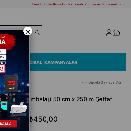
Tüm kredi kartlarında tek çekimde komisyon alınmamaktadır.
×
ZEMELERİ
MEDİKAL
KAMPANYALAR
< < Önceki Sayfaya Dön
ilm (Streç Ambalaj) 50 cm x 250 m Şeffaf
₺450,00
₺650,00