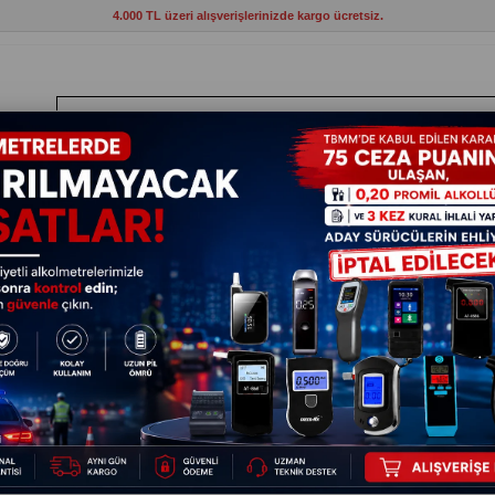
4.000 TL üzeri alışverişlerinizde kargo ücretsiz.
ANTLAR
HIRDAVAT
ELEKTRİKLİ ALETLER
BAHÇE VE KAMP MAL
rech Film (Streç Ambalaj) 50 cm x 250 m Şeffaf
Strech F
31