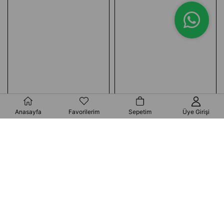
Anasayfa
Favorilerim
Sepetim
Üye Girişi
₺5.000,00
KDV Dahil
₺3.200,00
KDV Dahil
₺5.500,00
₺3.500,00