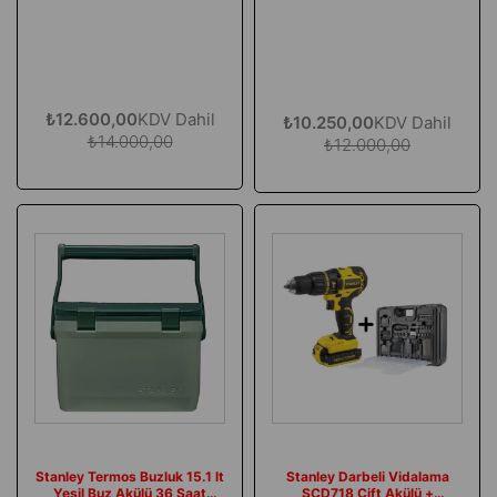
₺12.600,00
KDV Dahil
₺10.250,00
KDV Dahil
₺14.000,00
₺12.000,00
Stanley Termos Buzluk 15.1 lt
Stanley Darbeli Vidalama
Yeşil Buz Akülü 36 Saat
SCD718 Çift Akülü +