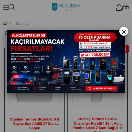
Stanley
×
Stanley
İndirim
İndirim
Ücretsiz
Kargo
Stanley Termos Bardak
Stanley Termos Buzluk 6.6 lt
Quencher Pipetli 1.18 lt Açık
Beyaz Buz Akülü 27 Saat
Pembe Sıcak 7 Saat Soğuk 11
Soğuk