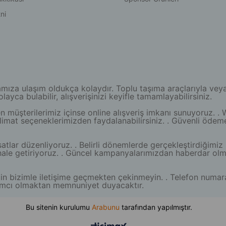
ni
a ulaşım oldukça kolaydır. Toplu taşıma araçlarıyla veya öze
yca bulabilir, alışverişinizi keyifle tamamlayabilirsiniz.
müşterilerimiz içinse online alışveriş imkanı sunuyoruz. . 
teslimat seçeneklerimizden faydalanabilirsiniz. . Güvenli ödem
atlar düzenliyoruz. . Belirli dönemlerde gerçekleştirdiğimiz 
lı hale getiriyoruz. . Güncel kampanyalarımızdan haberdar o
z için bizimle iletişime geçmekten çekinmeyin. . Telefon num
ardımcı olmaktan memnuniyet duyacaktır.
Bu sitenin kurulumu
Arabunu
tarafından yapılmıştır.