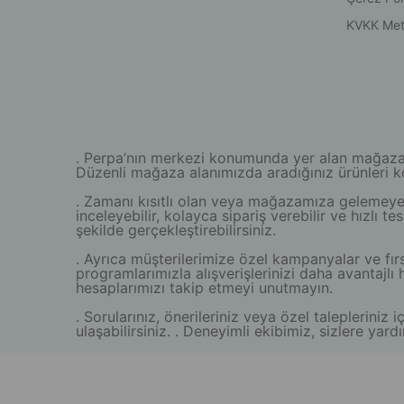
KVKK Met
. Perpa’nın merkezi konumunda yer alan mağazamız
Düzenli mağaza alanımızda aradığınız ürünleri kola
. Zamanı kısıtlı olan veya mağazamıza gelemeyen 
inceleyebilir, kolayca sipariş verebilir ve hızlı 
şekilde gerçekleştirebilirsiniz.
. Ayrıca müşterilerimize özel kampanyalar ve fırs
programlarımızla alışverişlerinizi daha avantaj
hesaplarımızı takip etmeyi unutmayın.
. Sorularınız, önerileriniz veya özel taleplerini
ulaşabilirsiniz. . Deneyimli ekibimiz, sizlere y