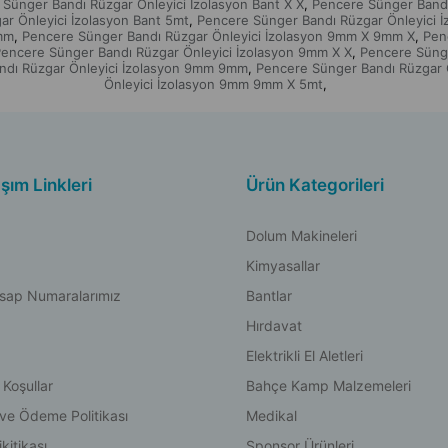
Sünger Bandı Rüzgar Önleyici İzolasyon Bant X X
Pencere Sünger Bandı
,
r Önleyici İzolasyon Bant 5mt
Pencere Sünger Bandı Rüzgar Önleyici 
,
9mm
Pencere Sünger Bandı Rüzgar Önleyici İzolasyon 9mm X 9mm X
Pen
,
,
encere Sünger Bandı Rüzgar Önleyici İzolasyon 9mm X X
Pencere Sünge
,
ndı Rüzgar Önleyici İzolasyon 9mm 9mm
Pencere Sünger Bandı Rüzgar 
,
Önleyici İzolasyon 9mm 9mm X 5mt
,
aşım Linkleri
Ürün Kategorileri
Dolum Makineleri
Kimyasallar
sap Numaralarımız
Bantlar
Hırdavat
Elektrikli El Aletleri
 Koşullar
Bahçe Kamp Malzemeleri
 ve Ödeme Politikası
Medikal
kitikası
Sponsor Ürünleri