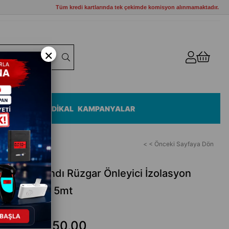
Tüm kredi kartlarında tek çekimde komisyon alınmamaktadır.
×
ZEMELERİ
MEDİKAL
KAMPANYALAR
< < Önceki Sayfaya Dön
Sünger Bandı Rüzgar Önleyici İzolasyon
m X 9mm X 5mt
₺50,00
₺80,00