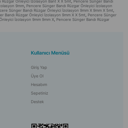
 Rüzgar Önleyici İzolasyon Bant X X 5mt
Pencere Sünger Bandı
,
İzolasyon 9mm
Pencere Sünger Bandı Rüzgar Önleyici İzolasyon
,
cere Sünger Bandı Rüzgar Önleyici İzolasyon 9mm X 9mm X 5mt
,
r Bandı Rüzgar Önleyici İzolasyon 9mm X X 5mt
Pencere Sünger
,
Önleyici İzolasyon 9mm 9mm X
Pencere Sünger Bandı Rüzgar
,
Kullanıcı Menüsü
Giriş Yap
Üye Ol
Hesabım
Sepetiniz
Destek