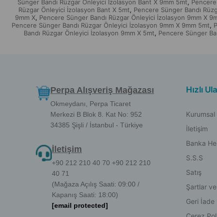
Sünger Bandı Rüzgar Önleyici İzolasyon Bant X 9mm 5mt
Pencere 
,
Rüzgar Önleyici İzolasyon Bant X 5mt
Pencere Sünger Bandı Rüzga
,
9mm X
Pencere Sünger Bandı Rüzgar Önleyici İzolasyon 9mm X 
,
Pencere Sünger Bandı Rüzgar Önleyici İzolasyon 9mm X 9mm 5mt
P
,
Bandı Rüzgar Önleyici İzolasyon 9mm X 5mt
Pencere Sünger Ba
,
Hızlı Ul
Perpa Alışveriş Mağazası
Okmeydanı, Perpa Ticaret
Kurumsal
Merkezi B Blok 8. Kat No: 952
34385 Şişli / İstanbul - Türkiye
İletişim
Banka He
İletişim
S.S.S
+90 212 210 40 70 +90 212 210
Satış
40 71
(Mağaza Açılış Saati: 09:00 /
Şartlar ve
Kapanış Saati: 18:00)
Geri İade
[email protected]
Çerez Poli