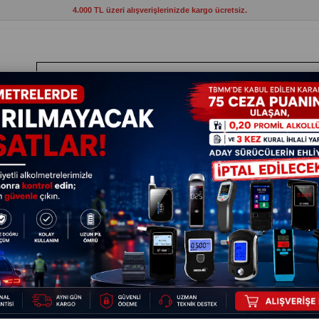
4.000 TL üzeri alışverişlerinizde kargo ücretsiz.
ANTLAR
HIRDAVAT
ELEKTRİKLİ ALETLER
BAHÇE VE KAMP MAL
ndı Rüzgar Önleyici İzolasyon Bant 9mm X 9mm X 5mt
Pencere 
Bant 9m
37