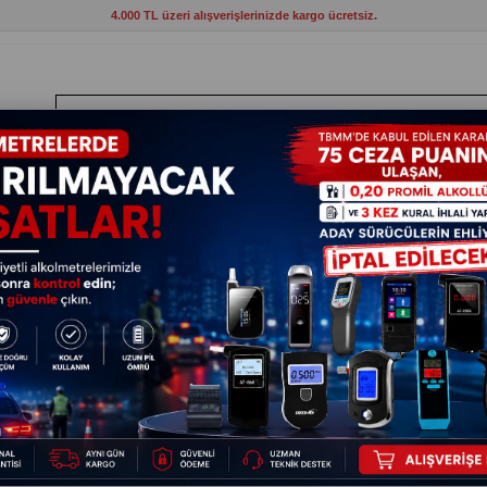
4.000 TL üzeri alışverişlerinizde kargo ücretsiz.
ANTLAR
HIRDAVAT
ELEKTRİKLİ ALETLER
BAHÇE VE KAMP MAL
panı Cansız
Fare İst
52