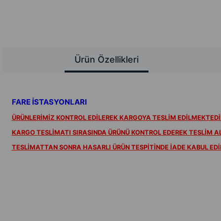
Ürün Özellikleri
FARE İSTASYONLARI
ÜRÜNLERİMİZ KONTROL EDİLEREK KARGOYA TESLİM EDİLMEKTEDİ
KARGO TESLİMATI SIRASINDA ÜRÜNÜ KONTROL EDEREK TESLİM ALI
TESLİMATTAN SONRA HASARLI ÜRÜN TESPİTİNDE İADE KABUL ED