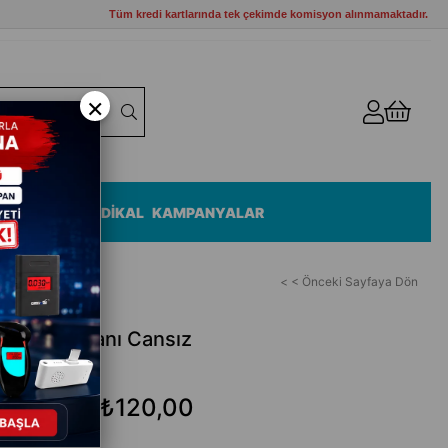
Tüm kredi kartlarında tek çekimde komisyon alınmamaktadır.
×
ZEMELERİ
MEDİKAL
KAMPANYALAR
< < Önceki Sayfaya Dön
asyonu Kapanı Cansız
₺120,00
₺252,00