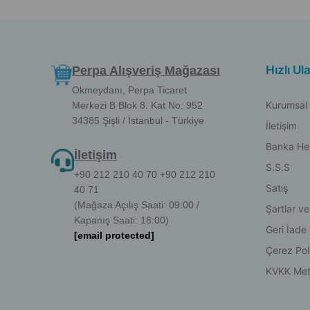
Hızlı Ul
Perpa Alışveriş Mağazası
Okmeydanı, Perpa Ticaret
Kurumsal
Merkezi B Blok 8. Kat No: 952
34385 Şişli / İstanbul - Türkiye
İletişim
Banka He
İletişim
S.S.S
+90 212 210 40 70 +90 212 210
Satış
40 71
(Mağaza Açılış Saati: 09:00 /
Şartlar ve
Kapanış Saati: 18:00)
Geri İade
[email protected]
Çerez Poli
KVKK Met