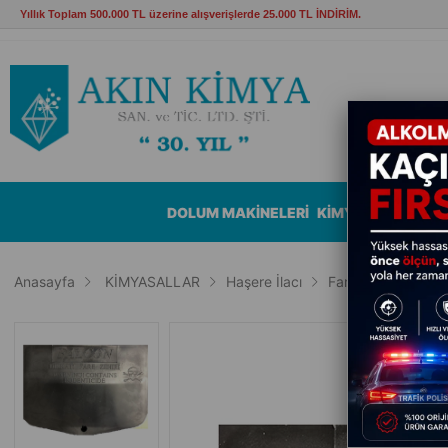
Yıllık Toplam 500.000 TL üzerine alışverişlerde 25.000 TL İNDİRİM.
DOLUM MAKİNELERİ
KİMYASALLAR
B
Anasayfa
KİMYASALLAR
Haşere İlacı
Fare İstasyonu Ka