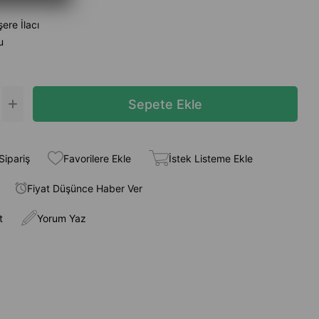
ere İlacı
u
Sipariş
Favorilere Ekle
İstek Listeme Ekle
Fiyat Düşünce Haber Ver
t
Yorum Yaz