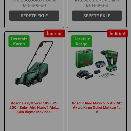
₺20.000,00
₺16.500,00
SEPETE EKLE
SEPETE EKLE
İndirim
İndirim
Ücretsiz
Ücretsiz
Kargo
Kargo
Bosch Uneo Maxx 2.5 Ah Çift
Bosch EasyMower 18V-32-
Akülü Kırıcı Delici Matkap 18
200 ( Solo- Akü Hariç ) Akülü
V
Çim Biçme Makinesi