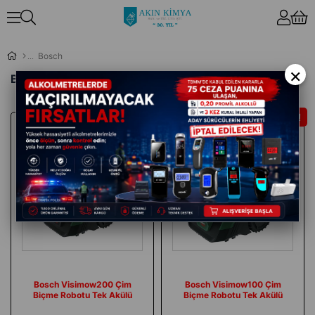
Bosch
×
Bosch
İndirim
İndirim
Ücretsiz
Ücretsiz
Kargo
Kargo
Bosch Visimow100 Çim
Bosch Visimow200 Çim
Biçme Robotu Tek Akülü
Biçme Robotu Tek Akülü